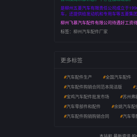
是柳州五菱汽车有限责任公司成立于19
车，还提供给发动机和专用车等五菱集团是
柳州飞慕汽车配件有限公司待遇好工资待
标签：
柳州汽车配件厂家
更多标签
#
汽车配件生产
#
全国汽车配件
#
汽车配件购销合同范本简洁版
#
#
宝鸡汽车配件批发市场
#
苏州弗
#
汽车零部件和配件
#
余姚汽车配
#
汽车配件购销购销合同
#
汽车零
本站和 最新资讯 