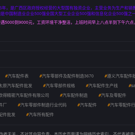
96年，是广西区政府授权经营的大型国有独资企业，主营业务为生产和销
中国制造业企业500强全国大型工业企业500强和信息化企业500强之一，
遇5000到9000元，工资环境干净整洁，上班时间早上八点半到下午六
#
汽车配件表
#
汽车零部件及配件制造3670
#
遵义汽车配件
太原汽车配件批发
#
汽车零部件规格
#
汽车配件生产线
#
s
欧得精密汽车配件有限公司
#
汽车配件制造
#
汽车及零配件
件厂
#
汽车零部件制造行业代码
#
汽车配件
#
汽车零配件
配件批发
#
汽车所有配件
的作者无关，不对其内容负责。本历史页面谨为网络历史索引，不代表被