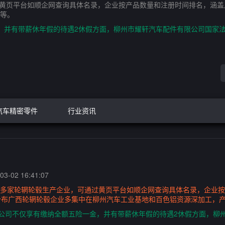
过黄页平台如顺企网查询具体名录，企业按产品数量和注册时间排名，涵
等。
，并有带薪休年假的待遇2休假方面，柳州市耀轩汽车配件有限公司国家
汽车精密零件
行业资讯
3-02 16:41:07
有多家轮辋轮毂生产企业，可通过黄页平台如顺企网查询具体名录，企业
分布广西轮辋轮毂企业多集中在柳州汽车工业基地和百色铝资源深加工，
公司不仅享有缴纳全额五险一金，并有带薪休年假的待遇2休假方面，柳