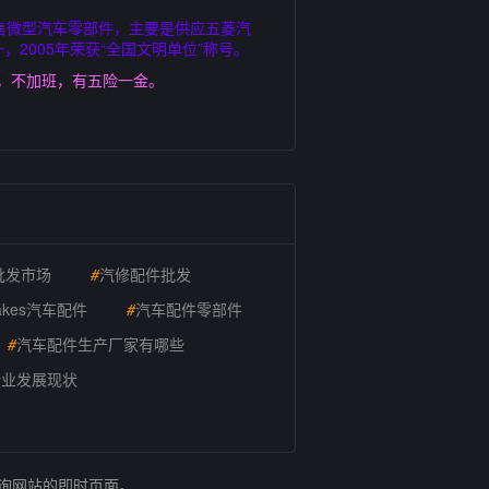
售微型汽车零部件，主要是供应五菱汽
2005年荣获“全国文明单位”称号。
点，不加班，有五险一金。
批发市场
#
汽修配件批发
akes汽车配件
#
汽车配件零部件
#
汽车配件生产厂家有哪些
行业发展现状
查询网站的即时页面。