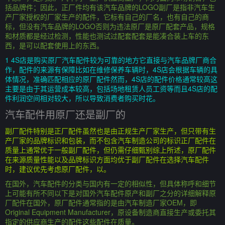
括品牌件；因此，正厂件均有该汽车品牌的LOGO副厂是指非汽车生
产厂家授权的厂家生产的配件，它标有自己的厂名，也有自己的商
标，但没有汽车品牌的LOGO否则为违法原厂是原厂配套产品，规格
和材质都是经过检测，性能也测试过配套配套是能凑合装上车的东
西，是可以配套使用上的东西。
1 4S店是购买原厂汽车配件较为可靠的地方它直接与汽车品牌厂商合
作，配件的来源有保障比如在维修保养车辆时，4S店会根据车辆的具
体情况，准确匹配相应的原厂配件然而，4S店的配件价格通常较高这
主要是由于其运营成本较高，包括场地租赁人员工资等而且4S店的配
件利润空间相对较大，所以导致消费者购买时花。
汽车配件用原厂还是副厂的
副厂配件特别是正厂配件虽然也是由正规生产厂家生产，但只带有生
产厂家的品牌标识和包装，而不包含汽车制造公司的标识正厂配件在
质量上通常优于一般副厂配件，但仍需仔细甄别综上所述，原厂配件
在来源质量性能以及品牌标识方面均优于副厂配件在选择汽车配件
时，建议优先考虑原厂配件，以。
在国外，汽车配件的分类与国内有一定的相似性，但具体称呼和细节
上可能有所不同以下是对国外汽车配件原产和副厂之分的详细解释原
厂配件在国外，原厂配件通常指的是由汽车制造厂家OEM，即
Original Equipment Manufacturer，原设备制造商直接生产或委托其
指定的供应商生产的配件这些配件在质量。