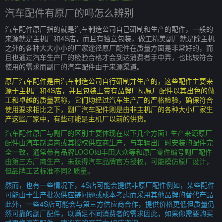
汽车配件有原厂的吗怎么辨别
汽车配件原厂指的就是汽车制造公司自己研制和生产的配件，一般的
来源就是主机厂和4S店，而且有独立包装，做工精美副厂就是除主机
之外的各种大大小小的厂家途径原厂配件在质量方面是非常好的，而
且也通过汽车生产厂的检验合格才会到达消费者手中弄，也比较符合
使用的需求而副厂的汽车配件由于来源渠道。
原厂汽车配件是由汽车制造公司自行研制并生产的，这些配件主要来
源于主机厂和4S店，并且包装上带有品牌厂标原厂配件以其出色的做
工和卓越的质量著称，它们均经过汽车生产厂的严格检验，确保符合
使用要求相比之下，副厂汽车配件则是由非主机厂的各种大小厂家生
产这些厂家中，有些可能是主机厂以前的供货。
汽车配件原厂与副厂的区别主要体现在以下几个方面1 生产来源原厂
配件由汽车制造商或其授权供应商生产，与车辆出厂时安装的配件完
全一致，通常带有品牌LOGO如丰田大众等和原厂零件编号副厂配件
由第三方厂商生产，未获得汽车品牌官方授权，可能模仿原厂设计，
但品牌工艺标准不同2 质量。
然而，也有一些情况下，4S店可能会提供非原厂配件例如，某些配件
可能由于生产批次供应链问题或成本考虑而采用其他品牌的替代产品
此外，一些4S店可能会与第三方供应商合作，提供价格更低但质量仍
然可靠的副厂配件，以满足不同消费者的需求因此，如果你需要购买