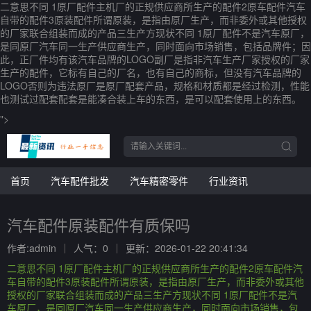
二意思不同 1原厂配件主机厂的正规供应商所生产的配件2原车配件汽车
自带的配件3原装配件所谓原装，是指由原厂生产，而非委外或其他授权
的厂家联合组装而成的产品三生产方现状不同 1原厂配件不是汽车原厂，
是同原厂汽车同一生产供应商生产，同时面向市场销售，包括品牌件；因
此，正厂件均有该汽车品牌的LOGO副厂是指非汽车生产厂家授权的厂家
生产的配件，它标有自己的厂名，也有自己的商标，但没有汽车品牌的
LOGO否则为违法原厂是原厂配套产品，规格和材质都是经过检测，性能
也测试过配套配套是能凑合装上车的东西，是可以配套使用上的东西。
">
首页
汽车配件批发
汽车精密零件
行业资讯
汽车配件原装配件有质保吗
作者:admin
人气：0
更新：2026-01-22 20:41:34
二意思不同 1原厂配件主机厂的正规供应商所生产的配件2原车配件汽
车自带的配件3原装配件所谓原装，是指由原厂生产，而非委外或其他
授权的厂家联合组装而成的产品三生产方现状不同 1原厂配件不是汽
车原厂，是同原厂汽车同一生产供应商生产，同时面向市场销售，包