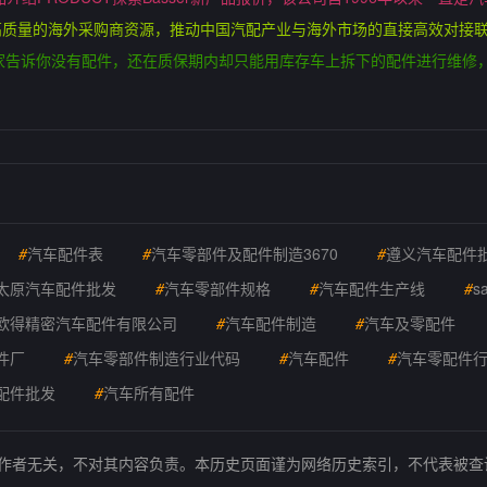
高质量的海外采购商资源，推动中国汽配产业与海外市场的直接高效对接
家告诉你没有配件，还在质保期内却只能用库存车上拆下的配件进行维修
#
汽车配件表
#
汽车零部件及配件制造3670
#
遵义汽车配件
太原汽车配件批发
#
汽车零部件规格
#
汽车配件生产线
#
s
欧得精密汽车配件有限公司
#
汽车配件制造
#
汽车及零配件
件厂
#
汽车零部件制造行业代码
#
汽车配件
#
汽车零配件
配件批发
#
汽车所有配件
的作者无关，不对其内容负责。本历史页面谨为网络历史索引，不代表被