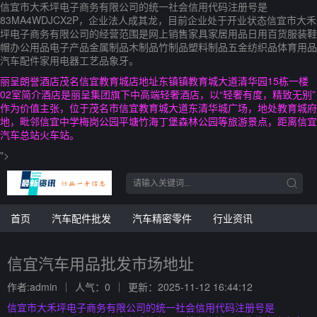
信宜市大禾坪电子商务有限公司的统一社会信用代码注册号是
83MA4WDJCX2P，企业法人成其龙，目前企业处于开业状态信宜市大禾
坪电子商务有限公司的经营范围是网上销售家具家居用品日用百货服装鞋
帽办公用品电子产品金属制品木制品竹制品塑料制品五金纺织品体育用品
汽车配件家用电器工艺品象牙。
丽呈朗誉酒店茂名信宜教育城店地址东镇镇教育城大道清华园15栋一楼
02室简介酒店是丽呈集团旗下中高端轻奢酒店，以“轻奢有度，精致无别”
作为价值主张，位于茂名市信宜教育城大道东清华城广场，地处教育城府
地，毗邻信宜中学梅岗公园平塘竹海丁堡森林公园等旅游景点，距离信宜
汽车总站火车站。
">
首页
汽车配件批发
汽车精密零件
行业资讯
信宜汽车用品批发市场地址
作者:admin
人气：0
更新：2025-11-12 16:44:12
信宜市大禾坪电子商务有限公司的统一社会信用代码注册号是