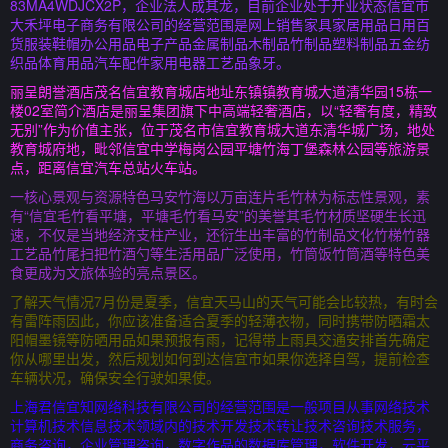
83MA4WDJCX2P，企业法人成其龙，目前企业处于开业状态信宜市
大禾坪电子商务有限公司的经营范围是网上销售家具家居用品日用百
货服装鞋帽办公用品电子产品金属制品木制品竹制品塑料制品五金纺
织品体育用品汽车配件家用电器工艺品象牙。
丽呈朗誉酒店茂名信宜教育城店地址东镇镇教育城大道清华园15栋一
楼02室简介酒店是丽呈集团旗下中高端轻奢酒店，以“轻奢有度，精致
无别”作为价值主张，位于茂名市信宜教育城大道东清华城广场，地处
教育城府地，毗邻信宜中学梅岗公园平塘竹海丁堡森林公园等旅游景
点，距离信宜汽车总站火车站。
一核心景观与资源特色马安竹海以万亩连片毛竹林为标志性景观，素
有“信宜毛竹看平塘，平塘毛竹看马安”的美誉其毛竹材质坚硬生长迅
速，不仅是当地经济支柱产业，还衍生出丰富的竹制品文化竹梯竹器
工艺品竹尾扫把竹酒勺等生活用品广泛使用，竹筒饭竹筒酒等特色美
食更成为文旅体验的亮点景区。
了解天气情况7月份是夏季，信宜天马山的天气可能会比较热，有时会
有雷阵雨因此，你应该准备适合夏季的轻薄衣物，同时携带防晒霜太
阳帽墨镜等防晒用品如果预报有雨，记得带上雨具交通安排首先确定
你从哪里出发，然后规划如何到达信宜市如果你选择自驾，提前检查
车辆状况，确保安全行驶如果使。
上海君信宜知网络科技有限公司的经营范围是一般项目从事网络技术
计算机技术信息技术领域内的技术开发技术转让技术咨询技术服务，
商务咨询，企业管理咨询，数字作品的数据库管理，软件开发，云平