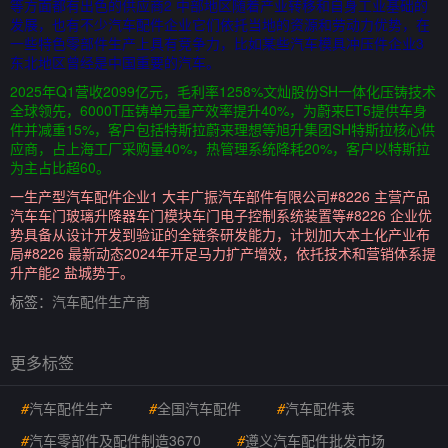
等方面都有出色的供应商2 中部地区随着产业转移和自身工业基础的
发展，也有不少汽车配件企业它们依托当地的资源和劳动力优势，在
一些特色零部件生产上具有竞争力，比如某些汽车模具冲压件企业3
东北地区曾经是中国重要的汽车。
2025年Q1营收2099亿元，毛利率1258%文灿股份SH一体化压铸技术
全球领先，6000T压铸单元量产效率提升40%，为蔚来ET5提供车身
件并减重15%，客户包括特斯拉蔚来理想等旭升集团SH特斯拉核心供
应商，占上海工厂采购量40%，热管理系统降耗20%，客户以特斯拉
为主占比超60。
一生产型汽车配件企业1 大丰广振汽车部件有限公司#8226 主营产品
汽车车门玻璃升降器车门模块车门电子控制系统装置等#8226 企业优
势具备从设计开发到验证的全链条研发能力，计划加大本土化产业布
局#8226 最新动态2024年开足马力扩产增效，依托技术和营销体系提
升产能2 盐城势于。
标签：
汽车配件生产商
更多标签
#
汽车配件生产
#
全国汽车配件
#
汽车配件表
#
汽车零部件及配件制造3670
#
遵义汽车配件批发市场