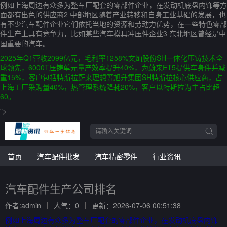
例如上海周边有众多为整车厂配套的零部件企业，在发动机底盘内饰等方
面都有出色的供应商2 中部地区随着产业转移和自身工业基础的发展，也
有不少汽车配件企业它们依托当地的资源和劳动力优势，在一些特色零部
件生产上具有竞争力，比如某些汽车模具冲压件企业3 东北地区曾经是中
国重要的汽车。
2025年Q1营收2099亿元，毛利率1258%文灿股份SH一体化压铸技术全
球领先，6000T压铸单元量产效率提升40%，为蔚来ET5提供车身件并减
重15%，客户包括特斯拉蔚来理想等旭升集团SH特斯拉核心供应商，占
上海工厂采购量40%，热管理系统降耗20%，客户以特斯拉为主占比超
60。
">
首页
汽车配件批发
汽车精密零件
行业资讯
汽车配件生产公司排名
作者:admin
人气：0
更新：2026-07-06 00:51:38
例如上海周边有众多为整车厂配套的零部件企业，在发动机底盘内饰