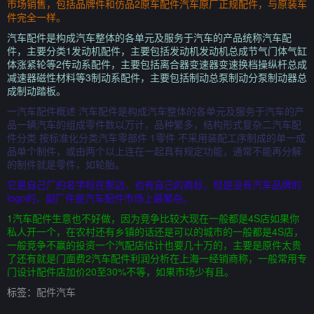
市场销售，包括品牌件和仿品2原车配件汽车原厂正规配件，与原装车
件完全一样。
汽车配件是构成汽车整体的各单元及服务于汽车的产品统称汽车配
件，主要分类1发动机配件，主要包括发动机发动机总成节气门体气缸
体涨紧轮等2传动系配件，主要包括离合器变速器变速换档操纵杆总成
减速器磁性材料等3制动系配件，主要包括制动总泵制动分泵制动器总
成制动踏板。
一汽车配件概述 汽车配件是构成汽车整体的各单元及服务于汽车的产
品一辆汽车的组成零件数以万计，品种繁多，结构形式复杂二汽车配
件分类 按标准化分类汽车零部件 1零件 不采用装配工序制成的单一成
品单个制件，或由两个以上连在一起具有规定功能，通常不能再分解
的制件就是零件，如轮胎。
它是自己厂的名字标在那边，也有自己的商标，但是没有汽车品牌的
logo的，副厂件是汽车配件市场上最繁杂。
1汽车配件生意也不好做，因为竞争比较大现在一般都是4S店如果你
私人开一个，在农村还有乡镇的话还是可以的城市的一般都是4S店，
一般竞争不赢的投资一个汽配店估计也要几十万的，主要是原件太贵
了还有就是门面费2汽车配件利润分析在上海一经销商称，一般常用专
门设计配件店加价20至30%不等，如果市场少有且。
标签：
配件汽车