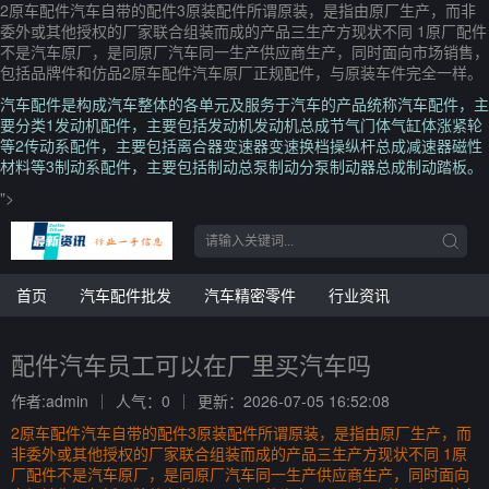
2原车配件汽车自带的配件3原装配件所谓原装，是指由原厂生产，而非
委外或其他授权的厂家联合组装而成的产品三生产方现状不同 1原厂配件
不是汽车原厂，是同原厂汽车同一生产供应商生产，同时面向市场销售，
包括品牌件和仿品2原车配件汽车原厂正规配件，与原装车件完全一样。
汽车配件是构成汽车整体的各单元及服务于汽车的产品统称汽车配件，主
要分类1发动机配件，主要包括发动机发动机总成节气门体气缸体涨紧轮
等2传动系配件，主要包括离合器变速器变速换档操纵杆总成减速器磁性
材料等3制动系配件，主要包括制动总泵制动分泵制动器总成制动踏板。
">
首页
汽车配件批发
汽车精密零件
行业资讯
配件汽车员工可以在厂里买汽车吗
作者:admin
人气：0
更新：2026-07-05 16:52:08
2原车配件汽车自带的配件3原装配件所谓原装，是指由原厂生产，而
非委外或其他授权的厂家联合组装而成的产品三生产方现状不同 1原
厂配件不是汽车原厂，是同原厂汽车同一生产供应商生产，同时面向