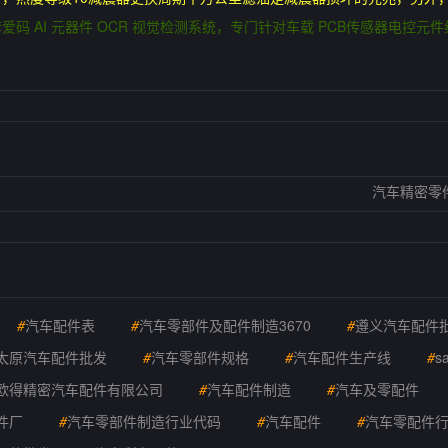
码 AI 元器件 OCR 视觉检测系统，专门针对车载 PCB传感器电控元
汽车精密零
#
汽车配件表
#
汽车零部件及配件制造3670
#
遵义汽车配件
太原汽车配件批发
#
汽车零部件规格
#
汽车配件生产线
#
s
欧得精密汽车配件有限公司
#
汽车配件制造
#
汽车及零配件
件厂
#
汽车零部件制造行业代码
#
汽车配件
#
汽车零配件