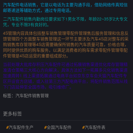
汽车配件电话销售，它是以电话为主要沟通手段，借助网络传真短信
邮寄递送等辅助方式，通过专用电话。
二汽车配件销售内勤岗位要求如下1男女不限，年龄22~35岁2大专文
凭，专业不限3有良好的。
4S管理内容具体包括整车销售管理零配件管理售后服务管理和信息反
馈管理四个方面整车销售管理这一环节主要涉及汽车4S店对整车的采
购销售库存管理等4S店需要确保所销售的汽车质量可靠，价格合理，
同时提供优质的购车服务，以满足消费者的购车需求零配件管理零配
件管理是4S店运营的重要组成部分。
当前处理大批库存积压汽车配件可通过拓展销售渠道优化库存管理精
准清仓策略三大核心方向解决，具体方法如下一拓展多元化销售渠道
加速周转1 线上渠道拓展通过电商平台如京东京车会天猫汽车配件专
区开设官方店铺，或入驻第三方汽配电商平台，将配件销售范围从线
下门店延伸至全国市场，吸引维修厂。
标签：
汽车配件销售管理
更多标签
#
汽车配件生产
#
全国汽车配件
#
汽车配件表