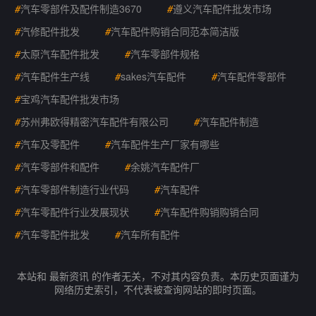
#
汽车零部件及配件制造3670
#
遵义汽车配件批发市场
#
汽修配件批发
#
汽车配件购销合同范本简洁版
#
太原汽车配件批发
#
汽车零部件规格
#
汽车配件生产线
#
sakes汽车配件
#
汽车配件零部件
#
宝鸡汽车配件批发市场
#
苏州弗欧得精密汽车配件有限公司
#
汽车配件制造
#
汽车及零配件
#
汽车配件生产厂家有哪些
#
汽车零部件和配件
#
余姚汽车配件厂
#
汽车零部件制造行业代码
#
汽车配件
#
汽车零配件行业发展现状
#
汽车配件购销购销合同
#
汽车零配件批发
#
汽车所有配件
本站和 最新资讯 的作者无关，不对其内容负责。本历史页面谨为
网络历史索引，不代表被查询网站的即时页面。