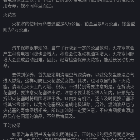
用寿命，视不同车型而定。
火花塞
火花塞的使用寿命普通型是3万公里，铂金型是5万公里，铱金型
则为7万公里。
汽车保养很麻烦的，当车子行驶到一定的公里数时，火花塞就会
产生积炭电极间隙也会增大，积炭会使发动机油耗增大，火花塞间隙
增大会造成启动困难。因此，经常检查保养火花塞，能延长发动机寿
命。
要做到保养，首先应定期清理空气滤清器，以避免灰尘随混合气
进入燃烧，这样可防止火花塞受腐蚀。其次，也可以自行拆下火花
塞，清理点火头上的污垢、积炭。不过特别需要注意的是，在拆装火
花塞时，要注意火花塞进出时，注意不要让粉尘进入缸内，应预先在
拆卸火花塞时将周围清理干净。缸内如有机油，还应及时更换活塞环
或其它零部件，以免火花塞积炭造成电极短路。另外，燃油油品也与
火花塞的寿命密切相关，所以加油时一定要注意，不应贪图便宜添加
品质存在问题的油品，不然后悔莫及。
正时皮带
如果汽车说明书没有做出明确指示，正时皮带的更换周期通常是