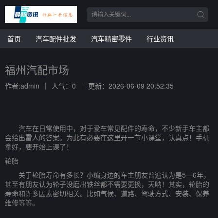
首页
汽车配件批发
汽车精密零件
行业资讯
福州汽配市场
作者:admin
人气：0
更新：2026-06-09 20:52:35
汽车在日常使用中，对于爱车常见配件的寿命，不少新手车主都
会给出雷人的答案。为此有必要在这里开一节小课堂，认真点！手机
拿好，要开始上课了！
轮胎
关于轮胎寿命有多长？小编身边的车主朋友普遍认为是5—6年，
甚至有朋友认为轮子没磨出铁丝都不需要更换，天呐！其实，轮胎的
寿命和许多因素密切相关。比如气候、道路、驾驶方式、安装、保养
维修等等。