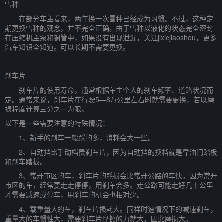
雪种
在部分车主看来，两年换一次雪种已经成为习惯。不过，这种定
期更换雪种的观念，并不完全正确。由于雪种以液化的状态完全密封
在压缩机主泵和铜管中，如果没有出现泄漏，关注jixiejiaoshou，更多
汽车知识全知道。可以长期不需要更换。
刹车片
刹车片的使用寿命，通常根据车主个人的刹车频率、道路状况而
定。通常来说，刹车片在行驶5—8万公里左右时就需要更换，若以磨
损程度计算三分之一为限。
以下是一些需要注意的特殊情况：
1、新手的刹车一般踩的多，消耗会大一些。
2、自动挡比手动档费刹车片，因为自动挡的换档就是靠油门踏板
和刹车踏板。
3、常开市区的车，刹车片的耗损会比常开公路的车快。因为常开
市区的车，经常要走走停停，用刹车会多。走公路可能走好几十公里
才需要减速或停车，用刹车的机会也相对少。
4、载重量大的车，刹车片损耗大。同样时速情况下的减速刹车，
重量大的车惯性大，需要刹车片摩擦的力就大，因此磨损大。