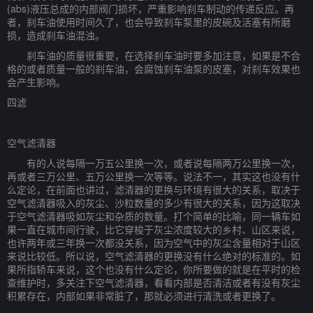
(abs)液压总成的内部阀门损坏，严重影响刹车制动的传递反应。再
者，刹车油使用时间久了，也会导致刹车泵里的皮碗及活塞有所磨
损，造成刹车油混浊。
刹车油的质量很重要，在选择刹车油时要多加注意，如果是不合
格的或者质量一般的刹车油，会腐蚀刹车油泵的皮塞，对刹车效果也
会产生影响。
四滤
空气滤清器
有的人说每隔一万五公里换一次，或者说每隔两万公里换一次，
再或者三万公里、五万公里换一次等等。说法不一，其实这也没有什
么定论，在前面也讲过，滤清器的更换与环境有很大的关系，取决于
空气滤清器吸入的灰尘、沙粒数量的多少有很大的关系，因为这取决
于空气滤清器吸如灰尘和杂质的数量。打个简单的比喻，同一辆车如
果一直在城市间行驶，比它穿梭于灰尘浓度较大的乡村、山区来说，
也许两年或三年换一次都没关系，因为空气中的灰尘含量相对于山区
来说比较低。所以说，空气滤清器的更换没有什么绝对的标准的。如
果所指轿车来说，这个也没有什么定论，你所要做的就是在平时的检
查维护时，多关注下空气滤清器，看看内部是否清洁或者有没有灰尘
积累存在，内部如果非常脏了，那就必须进行清洗或者更换了。