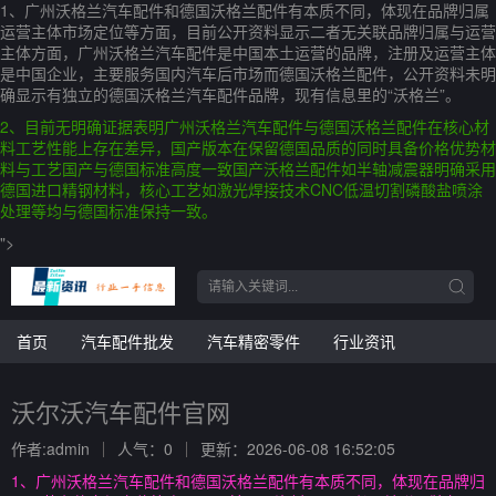
1、广州沃格兰汽车配件和德国沃格兰配件有本质不同，体现在品牌归属
运营主体市场定位等方面，目前公开资料显示二者无关联品牌归属与运营
主体方面，广州沃格兰汽车配件是中国本土运营的品牌，注册及运营主体
是中国企业，主要服务国内汽车后市场而德国沃格兰配件，公开资料未明
确显示有独立的德国沃格兰汽车配件品牌，现有信息里的“沃格兰”。
2、目前无明确证据表明广州沃格兰汽车配件与德国沃格兰配件在核心材
料工艺性能上存在差异，国产版本在保留德国品质的同时具备价格优势材
料与工艺国产与德国标准高度一致国产沃格兰配件如半轴减震器明确采用
德国进口精钢材料，核心工艺如激光焊接技术CNC低温切割磷酸盐喷涂
处理等均与德国标准保持一致。
">
首页
汽车配件批发
汽车精密零件
行业资讯
沃尔沃汽车配件官网
作者:admin
人气：0
更新：2026-06-08 16:52:05
1、广州沃格兰汽车配件和德国沃格兰配件有本质不同，体现在品牌归