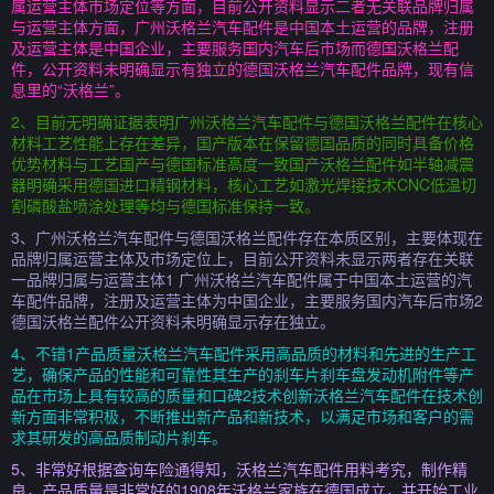
属运营主体市场定位等方面，目前公开资料显示二者无关联品牌归属
与运营主体方面，广州沃格兰汽车配件是中国本土运营的品牌，注册
及运营主体是中国企业，主要服务国内汽车后市场而德国沃格兰配
件，公开资料未明确显示有独立的德国沃格兰汽车配件品牌，现有信
息里的“沃格兰”。
2、目前无明确证据表明广州沃格兰汽车配件与德国沃格兰配件在核心
材料工艺性能上存在差异，国产版本在保留德国品质的同时具备价格
优势材料与工艺国产与德国标准高度一致国产沃格兰配件如半轴减震
器明确采用德国进口精钢材料，核心工艺如激光焊接技术CNC低温切
割磷酸盐喷涂处理等均与德国标准保持一致。
3、广州沃格兰汽车配件与德国沃格兰配件存在本质区别，主要体现在
品牌归属运营主体及市场定位上，目前公开资料未显示两者存在关联
一品牌归属与运营主体1 广州沃格兰汽车配件属于中国本土运营的汽
车配件品牌，注册及运营主体为中国企业，主要服务国内汽车后市场2
德国沃格兰配件公开资料未明确显示存在独立。
4、不错1产品质量沃格兰汽车配件采用高品质的材料和先进的生产工
艺，确保产品的性能和可靠性其生产的刹车片刹车盘发动机附件等产
品在市场上具有较高的质量和口碑2技术创新沃格兰汽车配件在技术创
新方面非常积极，不断推出新产品和新技术，以满足市场和客户的需
求其研发的高品质制动片刹车。
5、非常好根据查询车险通得知，沃格兰汽车配件用料考究，制作精
良，产品质量是非常好的1908年沃格兰家族在德国成立，并开始工业