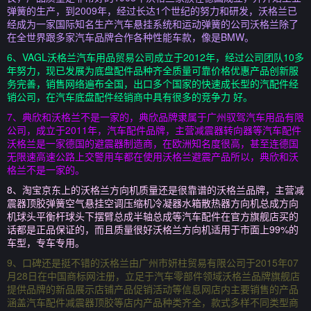
弹簧的生产，到2009年，经过长达1个世纪的努力和研发，沃格兰已
经成为一家国际知名生产汽车悬挂系统和运动弹簧的公司沃格兰除了
在全世界跟多家汽车品牌合作各种性能车款，像是BMW。
6、VAGL沃格兰汽车用品贸易公司成立于2012年，经过公司团队10多
年努力，现已发展为底盘配件品种齐全质量可靠价格优惠产品创新服
务完善，销售网络遍布全国，出口多个国家的快速成长型的汽配件经
销公司，在汽车底盘配件经销商中具有很多的竞争力 好。
7、典欣和沃格兰不是一家的，典欣品牌隶属于广州驭驾汽车用品有限
公司，成立于2011年，汽车配件品牌，主营减震器转向器等汽车配件
沃格兰是一家德国的避震器制造商，在欧洲知名度很高，甚至连德国
无限速高速公路上交警用车都在使用沃格兰避震产品所以，典欣和沃
格兰不是一家的。
8、淘宝京东上的沃格兰方向机质量还是很靠谱的沃格兰品牌，主营减
震器顶胶弹簧空气悬挂空调压缩机冷凝器水箱散热器方向机总成方向
机球头平衡杆球头下摆臂总成半轴总成等汽车配件在官方旗舰店买的
话都是正品保证的，而且质量很好沃格兰方向机适用于市面上99%的
车型，专车专用。
9、口碑还是挺不错的沃格兰由广州市妍柱贸易有限公司于2015年07
月28日在中国商标网注册，立足于汽车零部件领域沃格兰品牌旗舰店
提供品牌的新品展示店铺产品促销活动等信息网店内主要销售的产品
涵盖汽车配件减震器顶胶等店内产品种类齐全，款式多样不同类型商