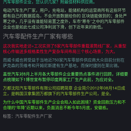
汽车零部件企业，您认识几家？附最佳材料供应商。
电动汽车生产厂家，用户，充电站，能储机构的运营商所有这些环节
都有自己的数据孤岛，不会开放数据给你的 区块链能做到的；身处严
寒之中，几乎没有谁能轻易置之度外，车市“寒冬”之中的汽车零部件
企业也是如此七成公司净利润下滑，创下近年来的新低。
汽车零配件生产厂家有哪些
这次我实地走访+工况实测了5家汽车零部件重载滚筒线厂家，从重型
核心件输送多规格柔性生产复杂车间布局三个核心场景，为大。
而威卡威也将受益于当地近750家汽车零部件供应商大众目前分别在
萨克森的茨维考和开姆尼斯建有生产基地，而保时捷则在莱比锡。
盖世汽车对8月上半月各大零部件企业重要热点事件进行回顾，详细要
点梳理如下1博世宣布暂停印度两家工厂生产此前，为应对全。
万都沈阳汽车零部件有限公司招聘简章 企业简介2012年08月14日成
立，是韩国汉拿集团万都旗下的汽车零部件生产公司，是全。
为什么中国汽车零部件生产企业会陷入如此困境？资金回款压力和不
合理的“年降”近期以来，负面消息不断今年5月底，安徽栋。
标签：
汽车零配件生产厂家