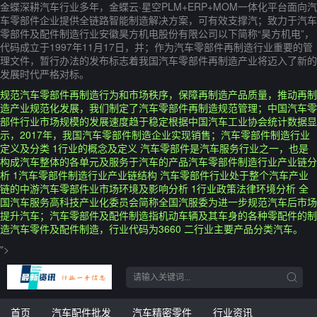
金蝶深耕汽车行业多年，金蝶云·星空PLM+ERP+MOM一体化平台面向汽
车零部件企业提供全链路智能制造解决方案，可有效支撑汽；致力于汽车
零部件及配件制造行业安徽昊方机电股份有限公司以下简称“昊方机电”，
代码成立于1997年11月17日，并；作为汽车零部件再制造行业重要的管
理文件，暂行办法的发布标志着我国汽车零部件再制造产业将迈入了新的
发展时代严格对标。
规范汽车零部件再制造行为和市场秩序，保障再制造产品质量，推动再制
造产业规范化发展，我们制定了汽车零部件再制造规范管理；中国汽车零
部件行业市场规模的发展速度趋于稳定根据中国汽车工业协会统计数据显
示，2017年，我国汽车零部件制造企业实现销售；汽车零部件制造行业
定义及分类 1行业的概念及定义 汽车零部件是汽车服务行业之一，也是
构成汽车整体的各单元及服务于汽车的产品汽车零部件制造行业产业链分
析 1汽车零部件制造行业产业链结构 汽车零部件行业处于整个汽车产业
链的中游汽车零部件业市场环境及影响分析 1行业政策法律环境分析 全
国汽车服务高科技产业化委员会简称全国汽服委为进一步规范汽车后市场
提升汽车；汽车零部件及配件制造指机动车辆及其车身的各种零配件的制
造汽车零件及配件制造，行业代码为3660 二行业主要产品分类汽车。
">
首页
汽车配件批发
汽车精密零件
行业资讯