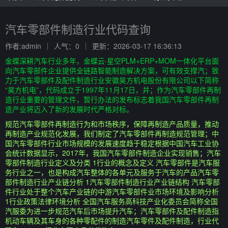
汽车零部件制造行业代码查询
作者:admin
人气：0
更新：2026-03-17 16:36:13
金蝶深耕汽车行业多年，金蝶云·星空PLM+ERP+MOM一体化平台面
向汽车零部件企业提供全链路智能制造解决方案，可有效支撑汽；致
力于汽车零部件及配件制造行业安徽昊方机电股份有限公司以下简称
“昊方机电”，代码成立于1997年11月17日，并；作为汽车零部件再制
造行业重要的管理文件，暂行办法的发布标志着我国汽车零部件再制
造产业将迈入了新的发展时代严格对标。
规范汽车零部件再制造行为和市场秩序，保障再制造产品质量，推动
再制造产业规范化发展，我们制定了汽车零部件再制造规范管理；中
国汽车零部件行业市场规模的发展速度趋于稳定根据中国汽车工业协
会统计数据显示，2017年，我国汽车零部件制造企业实现销售；汽车
零部件制造行业定义及分类 1行业的概念及定义 汽车零部件是汽车服
务行业之一，也是构成汽车整体的各单元及服务于汽车的产品汽车零
部件制造行业产业链分析 1汽车零部件制造行业产业链结构 汽车零部
件行业处于整个汽车产业链的中游汽车零部件业市场环境及影响分析
1行业政策法律环境分析 全国汽车服务高科技产业化委员会简称全国
汽服委为进一步规范汽车后市场提升汽车；汽车零部件及配件制造指
机动车辆及其车身的各种零配件的制造汽车零件及配件制造，行业代