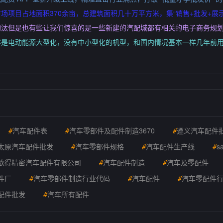
项目占地面积370余亩，总建筑面积几十万平方米，集“销售+批发+展示
淘汰但是也有些让我们惊喜的是一些新建的汽配城都有相关的电子商务规
样是电动能源大型化，没有中小型化的机型，和国内情况基本一样几年前
#
汽车配件表
#
汽车零部件及配件制造3670
#
遵义汽车配件
太原汽车配件批发
#
汽车零部件规格
#
汽车配件生产线
#
s
欧得精密汽车配件有限公司
#
汽车配件制造
#
汽车及零配件
件厂
#
汽车零部件制造行业代码
#
汽车配件
#
汽车零配件
配件批发
#
汽车所有配件